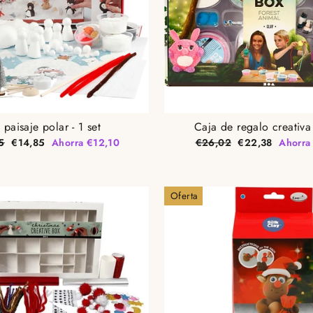
t paisaje polar - 1 set
Caja de regalo creativa 
Precio
Precio
Precio
5
€14,85
Ahorra €12,10
€26,02
€22,38
Ahorra
al
de
habitual
de
oferta
oferta
Oferta