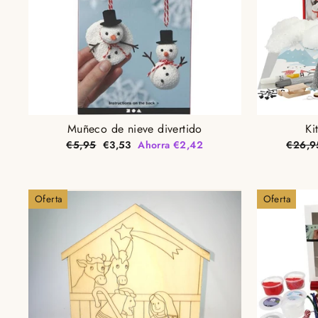
Muñeco de nieve divertido
Ki
Precio
Precio
Precio
€5,95
€3,53
Ahorra €2,42
€26,9
habitual
de
habitu
oferta
Oferta
Oferta