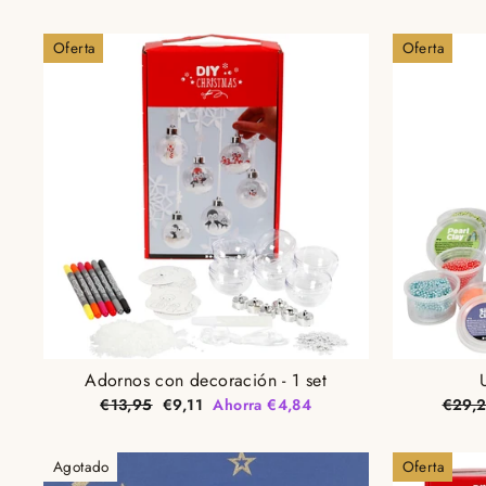
Oferta
Oferta
Adornos con decoración - 1 set
Precio
Precio
Preci
€13,95
€9,11
Ahorra €4,84
€29,
habitual
de
habitu
oferta
Agotado
Oferta