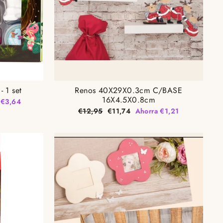
- 1 set
Renos 40X29X0.3cm C/BASE
16X4.5X0.8cm
 €3,64
Precio
Precio
€12,95
€11,74
Ahorra €1,21
habitual
de
oferta