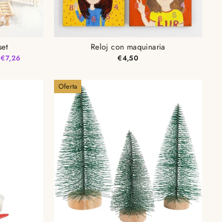
set
Reloj con maquinaria
 €7,26
€4,50
Oferta