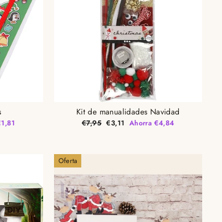
s
Kit de manualidades Navidad
Precio
Precio
€1,81
€7,95
€3,11
Ahorra €4,84
habitual
de
oferta
Oferta