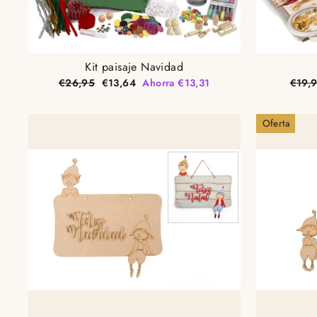
Kit paisaje Navidad
Precio
Precio
Preci
€26,95
€13,64
Ahorra €13,31
€19,
habitual
de
habit
oferta
Oferta