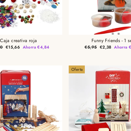
Caja creativa roja
Funny Friends - 1 s
Precio
Precio
Precio
50
€15,66
Ahorra €4,84
€5,95
€2,38
Ahorra 
al
de
habitual
de
oferta
oferta
Oferta