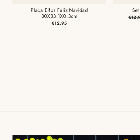
Placa Elfos Feliz Navidad
Set
30X33.1X0.3cm
Preci
€12,
habit
€12,95