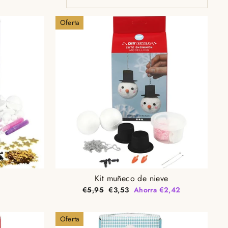
Oferta
Kit muñeco de nieve
Precio
Precio
€5,95
€3,53
Ahorra €2,42
habitual
de
oferta
Oferta