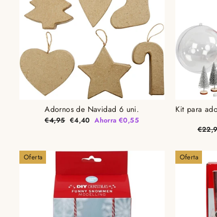
Adornos de Navidad 6 uni.
Kit para ad
Precio
Precio
€4,95
€4,40
Ahorra €0,55
habitual
de
Preci
€22,
oferta
habitu
Oferta
Oferta