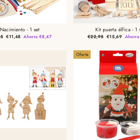
Nacimiento - 1 set
Kit puerta élfica - 1 
o
Precio
Precio
Precio
95
€11,48
Ahorra €8,47
€22,95
€15,69
Ahorra
ual
de
habitual
de
oferta
oferta
Oferta