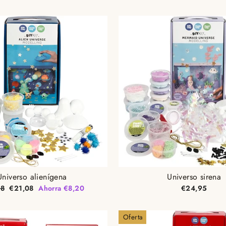
Universo alienígena
Universo sirena
o
Precio
28
€21,08
Ahorra €8,20
€24,95
al
de
oferta
Oferta