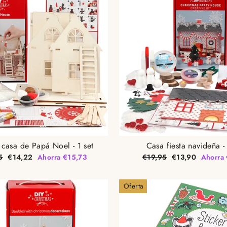
 casa de Papá Noel - 1 set
Casa fiesta navideña - 
Precio
Precio
Precio
5
€14,22
Ahorra €15,73
€19,95
€13,90
Ahorra
al
de
habitual
de
oferta
oferta
Oferta