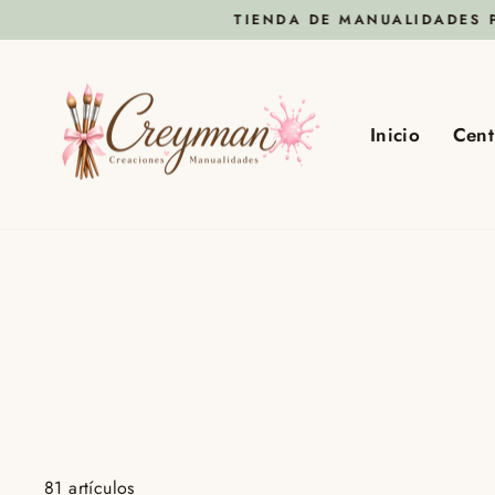
Ir
TIENDA DE MANUALIDADES PARA MAYOR
directamente
al
contenido
Inicio
Cent
81 artículos