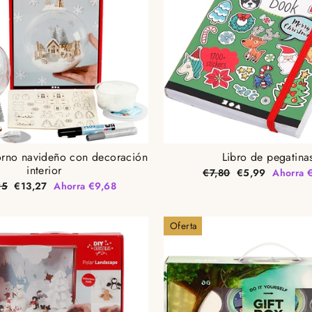
orno navideño con decoración
Libro de pegatina
interior
Precio
Precio
€7,80
€5,99
Ahorra 
habitual
de
o
Precio
95
€13,27
Ahorra €9,68
oferta
al
de
oferta
Oferta