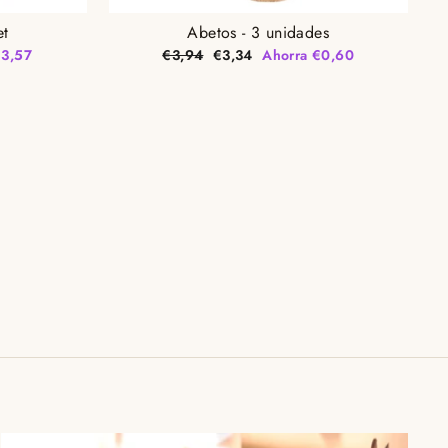
et
Abetos - 3 unidades
Precio
Precio
€3,57
€3,94
€3,34
Ahorra €0,60
habitual
de
oferta