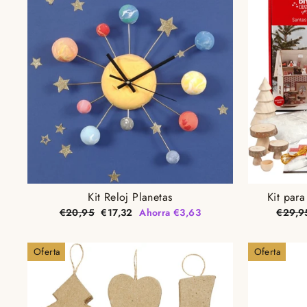
Kit Reloj Planetas
Kit para
Precio
Precio
Precio
€20,95
€17,32
Ahorra €3,63
€29,9
habitual
de
habitu
oferta
Oferta
Oferta