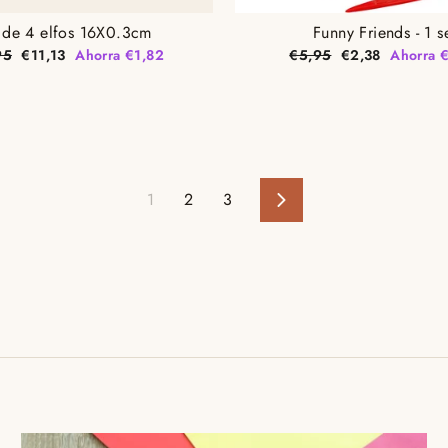
 de 4 elfos 16X0.3cm
Funny Friends - 1 s
o
Precio
Precio
Precio
95
€11,13
Ahorra €1,82
€5,95
€2,38
Ahorra 
ual
de
habitual
de
oferta
oferta
1
2
3
Siguiente