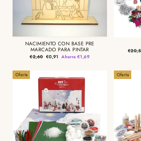
NACIMIENTO CON BASE PRE
MARCADO PARA PINTAR
Precio
€20,
habitu
Precio
Precio
€2,60
€0,91
Ahorra €1,69
habitual
de
oferta
Oferta
Oferta