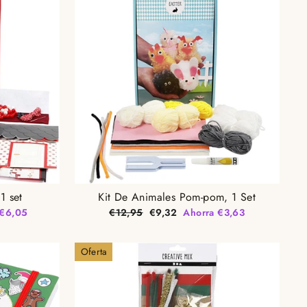
1 set
Kit De Animales Pom-pom, 1 Set
Precio
Precio
 €6,05
€12,95
€9,32
Ahorra €3,63
habitual
de
oferta
Oferta